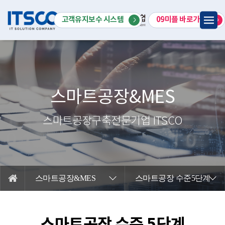
회사소개
고객유지보수 시스템
09미플 바로가기
스마트공장 & MES
특화솔루션
IT서비스
스마트공장&MES
R&D사업
스마트공장구축전문기업 ITSCO
고객지원
스마트공장&MES
스마트공장 수준5단계
스마트공장 수준 5단계