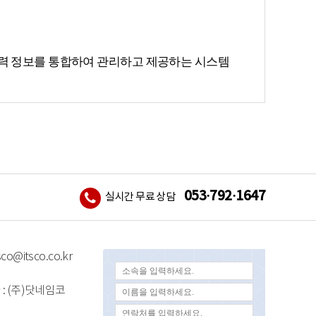
이력 정보를 통합하여 관리하고 제공하는 시스템
053·792·1647
실시간 무료 상담
co@itsco.co.kr
 : (주)닷네임코